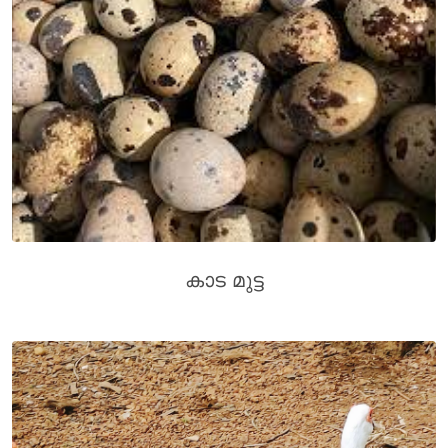
കാട മുട്ട