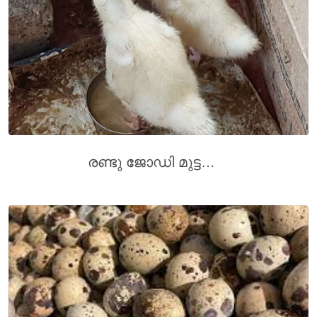
രണ്ടു ജോഡി മുട്ടയിടുന്ന വാത്ത