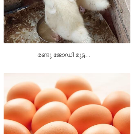
രണ്ടു ജോഡി മുട്ടയിടുന്ന വാത്ത