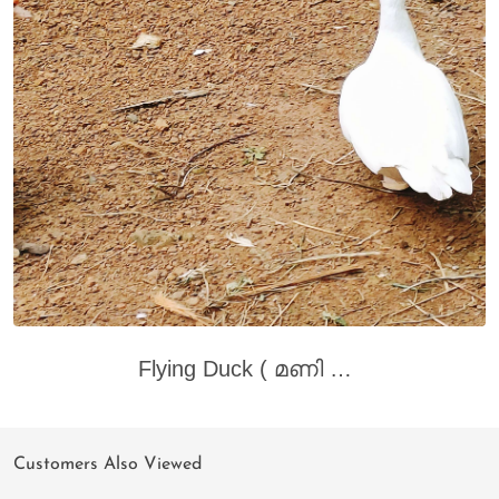
Flying Duck ( മണി താറാവ്) for sale. One piece 500. pH: 9605788694. Place Kannur thaliparamba
Customers Also Viewed