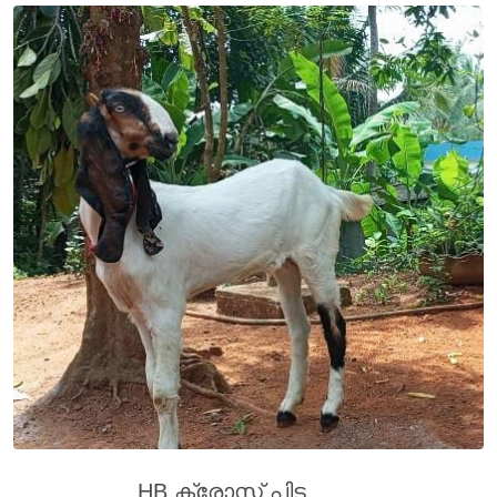
HB ക്രോസ്സ് പിട കുട്ടി വില്പനക്ക് (7 മാസം പ്രായം )