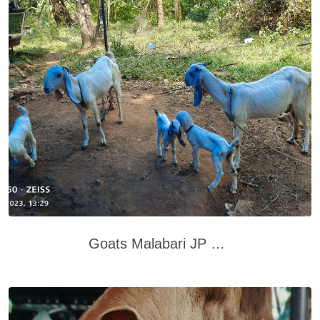
Goats Malabari JP cross Muvattupuzha