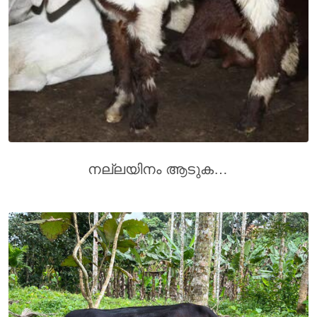
നല്ലയിനം ആടുകൾ വിൽപനക്ക്