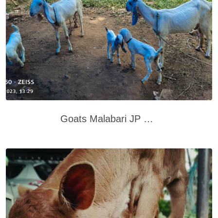
Goats Malabari JP cross Muvattupuzha