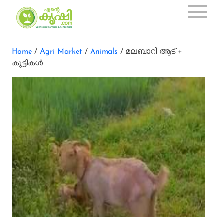
Home
/
Agri Market
/
Animals
/ മലബാറി ആട് +
കുട്ടികൾ