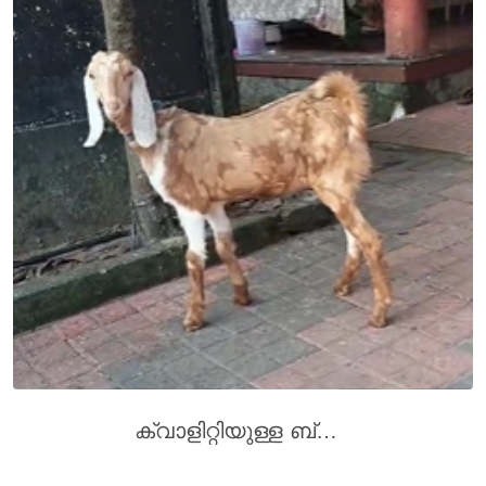
ക്വാളിറ്റിയുള്ള ബ്രീഡ് പെൺകുട്ടി