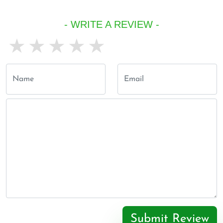
- WRITE A REVIEW -
1 star
2 stars
3 stars
4 stars
5 stars
Submit Review