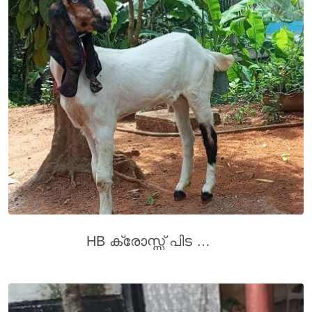
HB ക്രോസ്സ് പിട കുട്ടി വില്പനക്ക് (7 മാസം പ്രായം )