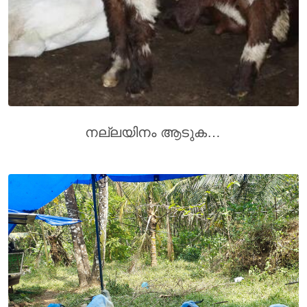
നല്ലയിനം ആടുകൾ വിൽപനക്ക്