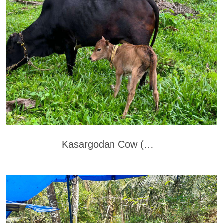
kasargodan Cow (കാസർകോടൻ പശു)