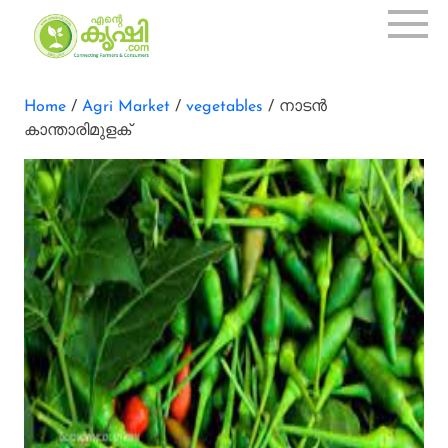
Home
/
Agri Market
/
vegetables
/ നാടന്‍
കാന്താരിമുളക്