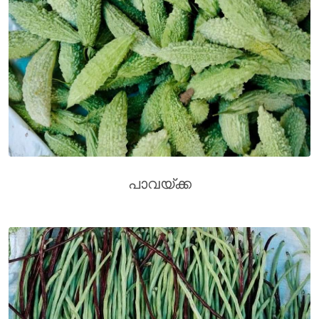
പാവയ്ക്ക