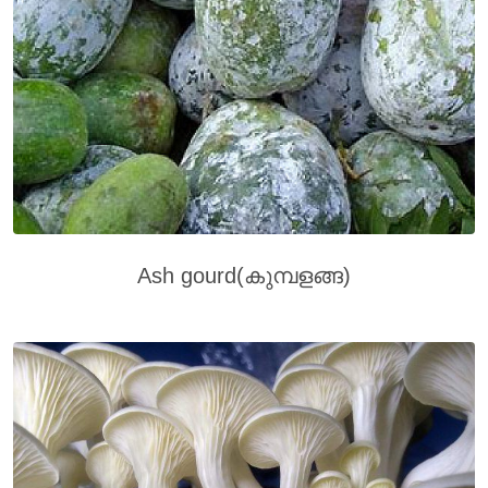
Ash gourd(കുമ്പളങ്ങ)