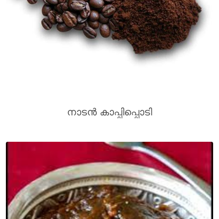
നാടൻ കാപ്പിപ്പൊടി