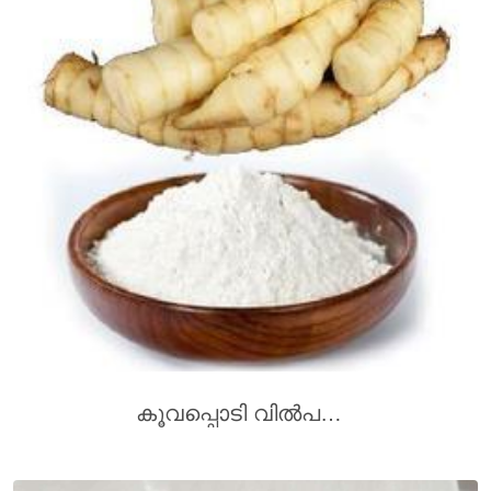
കൂവപ്പൊടി വിൽപനക്ക്