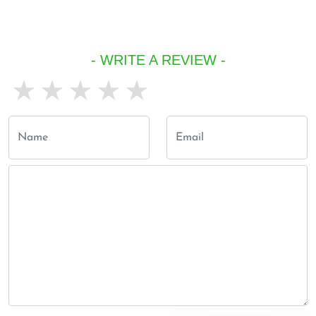
- WRITE A REVIEW -
1 star
2 stars
3 stars
4 stars
5 stars