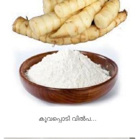
കൂവപ്പൊടി വിൽപനക്ക്