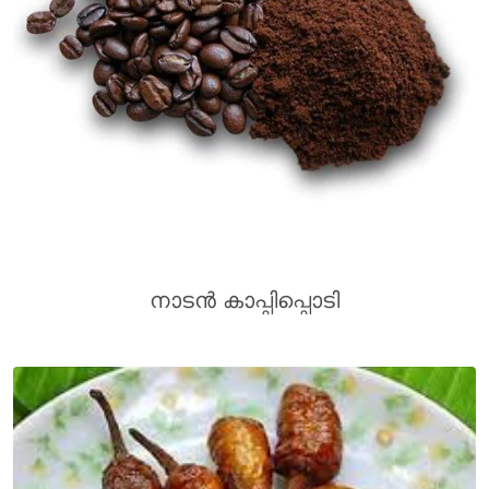
നാടൻ കാപ്പിപ്പൊടി